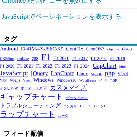
Chromeの分割ビューを無効にする
JavaScriptでページネーションを表示する
タグ
CentOS
Android
C841M-4X-JSEC/K9
CentOS7
cisco
chrome
F1
css
F1 2016
F1 2017
F1 2018
F1 2019
CKEditor
cmd.exe
GapChart
F1 2021
F1 2022
F1 2023
F1 2024
F1 2020
html
JavaScript
php
jQuery
LapChart
Linux
VLAN
MySQL
Windows
Windows10
Vue.js
WordPress
Vue3
VPN
イギリスGP
カスタマイズ
オーストリアGP
イタリアGP
ギャップチャート
データベース
トラブルシューティング
ハンガリーGP
バーレーンGP
ラップチャート
ルータ
フィード配信