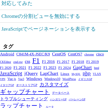
対応してみた
Chromeの分割ビューを無効にする
JavaScriptでページネーションを表示する
タグ
CentOS
Android
C841M-4X-JSEC/K9
CentOS7
cisco
chrome
F1
css
F1 2016
F1 2017
F1 2018
F1 2019
CKEditor
cmd.exe
GapChart
F1 2021
F1 2022
F1 2023
F1 2024
F1 2020
html
JavaScript
php
jQuery
LapChart
Linux
VLAN
MySQL
Windows
Windows10
Vue.js
WordPress
Vue3
VPN
イギリスGP
カスタマイズ
オーストリアGP
イタリアGP
ギャップチャート
データベース
トラブルシューティング
ハンガリーGP
バーレーンGP
ラップチャート
ルータ