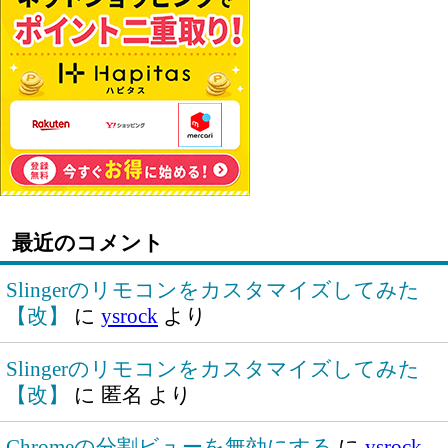
最近のコメント
Slingerのリモコンをカスタマイズしてみた
【改】
に
ysrock
より
Slingerのリモコンをカスタマイズしてみた
【改】
に
匿名
より
Chromeの分割ビューを無効にする
に
ysrock