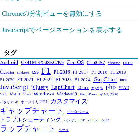
Chromeの分割ビューを無効にする
JavaScriptでページネーションを表示する
タグ
CentOS
Android
C841M-4X-JSEC/K9
CentOS7
cisco
chrome
F1
css
F1 2016
F1 2017
F1 2018
F1 2019
CKEditor
cmd.exe
GapChart
F1 2021
F1 2022
F1 2023
F1 2024
F1 2020
html
JavaScript
php
jQuery
LapChart
Linux
VLAN
MySQL
Windows
Windows10
Vue.js
WordPress
Vue3
VPN
イギリスGP
カスタマイズ
オーストリアGP
イタリアGP
ギャップチャート
データベース
トラブルシューティング
ハンガリーGP
バーレーンGP
ラップチャート
ルータ