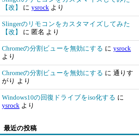
【改】
に
ysrock
より
Slingerのリモコンをカスタマイズしてみた
【改】
に
匿名
より
Chromeの分割ビューを無効にする
に
ysrock
より
Chromeの分割ビューを無効にする
に
通りす
がり
より
Windows10の回復ドライブをiso化する
に
ysrock
より
最近の投稿