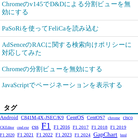
Chromeのv145でD&Dによる分割ビューを無
効にする
PaSoRiを使ってFeliCaを読み込む
AdSenceのRACに関する検索向けポリシーに
対応してみた
Chromeの分割ビューを無効にする
JavaScriptでページネーションを表示する
タグ
CentOS
Android
C841M-4X-JSEC/K9
CentOS7
cisco
chrome
F1
css
F1 2016
F1 2017
F1 2018
F1 2019
CKEditor
cmd.exe
GapChart
F1 2021
F1 2022
F1 2023
F1 2024
F1 2020
html