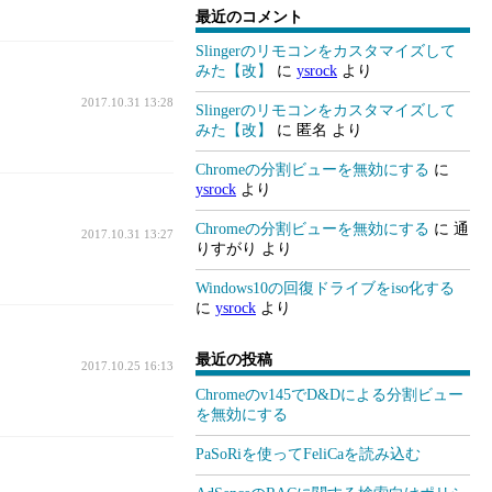
最近のコメント
Slingerのリモコンをカスタマイズして
みた【改】
に
ysrock
より
2017.10.31 13:28
Slingerのリモコンをカスタマイズして
みた【改】
に
匿名
より
Chromeの分割ビューを無効にする
に
ysrock
より
Chromeの分割ビューを無効にする
に
通
2017.10.31 13:27
りすがり
より
Windows10の回復ドライブをiso化する
に
ysrock
より
最近の投稿
2017.10.25 16:13
Chromeのv145でD&Dによる分割ビュー
を無効にする
PaSoRiを使ってFeliCaを読み込む