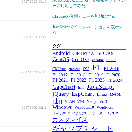
AdSenceのRACに関する検索向けポリシ
2017.10.25 16:12
ーに対応してみた
Chromeの分割ビューを無効にする
JavaScriptでページネーションを表示す
る
2017.10.10 16:07
タグ
Android
C841M-4X-JSEC/K9
CentOS
CentOS7
cisco
chrome
F1
css
F1 2016
CKEditor
cmd.exe
2017.10.10 16:06
F1 2017
F1 2018
F1 2019
F1 2020
F1 2021
F1 2022
F1 2023
F1 2024
JavaScript
GapChart
html
jQuery
LapChart
Linux
MySQL
php
Vue.js
VLAN
Vue3
VPN
Windows
Windows10
WordPress
2017.10.02 12:11
オーストリアGP
イギリスGP
イタリアGP
カスタマイズ
ギャップチャート