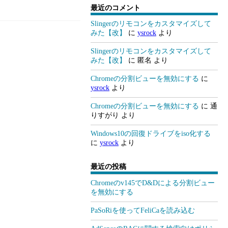
最近のコメント
Slingerのリモコンをカスタマイズして
みた【改】
に
ysrock
より
Slingerのリモコンをカスタマイズして
みた【改】
に
匿名
より
Chromeの分割ビューを無効にする
に
ysrock
より
Chromeの分割ビューを無効にする
に
通
りすがり
より
Windows10の回復ドライブをiso化する
に
ysrock
より
最近の投稿
Chromeのv145でD&Dによる分割ビュー
を無効にする
PaSoRiを使ってFeliCaを読み込む