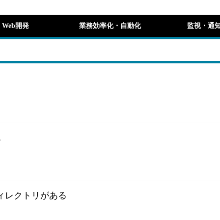
Web開発
業務効率化・自動化
監視・通
反
やディレクトリがある