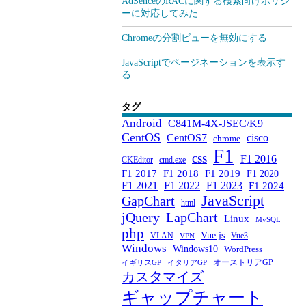
AdSenceのRACに関する検索向けポリシ
ーに対応してみた
Chromeの分割ビューを無効にする
JavaScriptでページネーションを表示す
る
タグ
Android
C841M-4X-JSEC/K9
CentOS
CentOS7
cisco
chrome
F1
css
F1 2016
CKEditor
cmd.exe
F1 2017
F1 2018
F1 2019
F1 2020
F1 2021
F1 2022
F1 2023
F1 2024
JavaScript
GapChart
html
jQuery
LapChart
Linux
MySQL
php
Vue.js
VLAN
Vue3
VPN
Windows
Windows10
WordPress
オーストリアGP
イギリスGP
イタリアGP
カスタマイズ
ギャップチャート