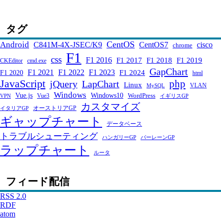
タグ
CentOS
Android
C841M-4X-JSEC/K9
CentOS7
cisco
chrome
F1
css
F1 2016
F1 2017
F1 2018
F1 2019
CKEditor
cmd.exe
GapChart
F1 2021
F1 2022
F1 2023
F1 2024
F1 2020
html
JavaScript
php
jQuery
LapChart
Linux
VLAN
MySQL
Windows
Windows10
Vue.js
WordPress
Vue3
VPN
イギリスGP
カスタマイズ
オーストリアGP
イタリアGP
ギャップチャート
データベース
トラブルシューティング
ハンガリーGP
バーレーンGP
ラップチャート
ルータ
フィード配信
RSS 2.0
RDF
atom