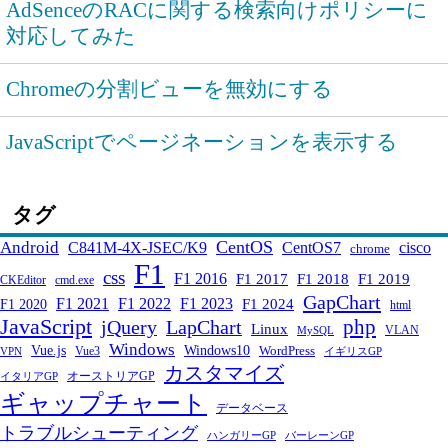
AdSenceのRACに関する検索向けポリシーに
対応してみた
Chromeの分割ビューを無効にする
JavaScriptでページネーションを表示する
タグ
CentOS
Android
C841M-4X-JSEC/K9
CentOS7
cisco
chrome
F1
css
F1 2016
F1 2017
F1 2018
F1 2019
CKEditor
cmd.exe
GapChart
F1 2021
F1 2022
F1 2023
F1 2024
F1 2020
html
JavaScript
php
jQuery
LapChart
Linux
VLAN
MySQL
Windows
Windows10
Vue.js
WordPress
Vue3
VPN
イギリスGP
カスタマイズ
オーストリアGP
イタリアGP
ギャップチャート
データベース
トラブルシューティング
ハンガリーGP
バーレーンGP