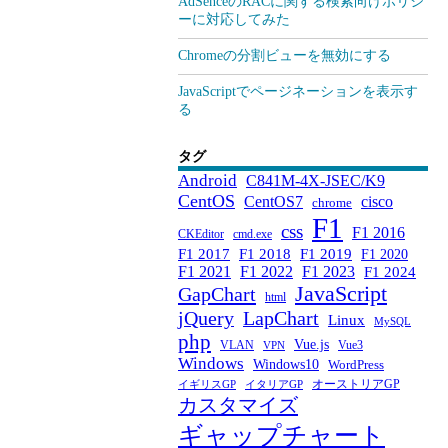
AdSenceのRACに関する検索向けポリシ
ーに対応してみた
Chromeの分割ビューを無効にする
JavaScriptでページネーションを表示す
る
タグ
Android
C841M-4X-JSEC/K9
CentOS
CentOS7
cisco
chrome
F1
css
F1 2016
CKEditor
cmd.exe
F1 2017
F1 2018
F1 2019
F1 2020
F1 2021
F1 2022
F1 2023
F1 2024
JavaScript
GapChart
html
jQuery
LapChart
Linux
MySQL
php
Vue.js
VLAN
Vue3
VPN
Windows
Windows10
WordPress
オーストリアGP
イギリスGP
イタリアGP
カスタマイズ
ギャップチャート