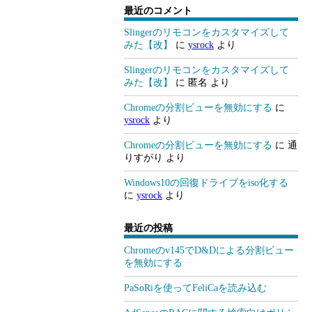
最近のコメント
Slingerのリモコンをカスタマイズして
みた【改】
に
ysrock
より
Slingerのリモコンをカスタマイズして
みた【改】
に
匿名
より
Chromeの分割ビューを無効にする
に
ysrock
より
Chromeの分割ビューを無効にする
に
通
りすがり
より
Windows10の回復ドライブをiso化する
に
ysrock
より
最近の投稿
Chromeのv145でD&Dによる分割ビュー
を無効にする
PaSoRiを使ってFeliCaを読み込む