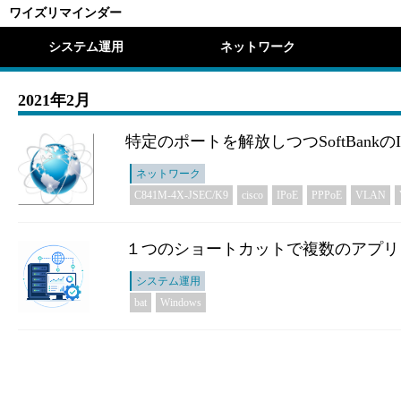
ワイズリマインダー
システム運用
ネットワーク
2021年2月
特定のポートを解放しつつSoftBankのIP
ネットワーク
C841M-4X-JSEC/K9
cisco
IPoE
PPPoE
VLAN
１つのショートカットで複数のアプリ
システム運用
bat
Windows