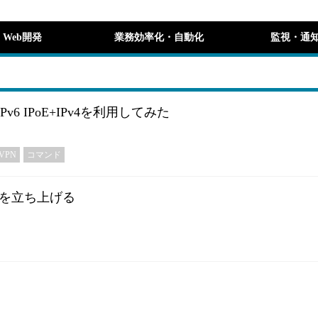
Web開発
業務効率化・自動化
監視・通
v6 IPoE+IPv4を利用してみた
VPN
コマンド
を立ち上げる