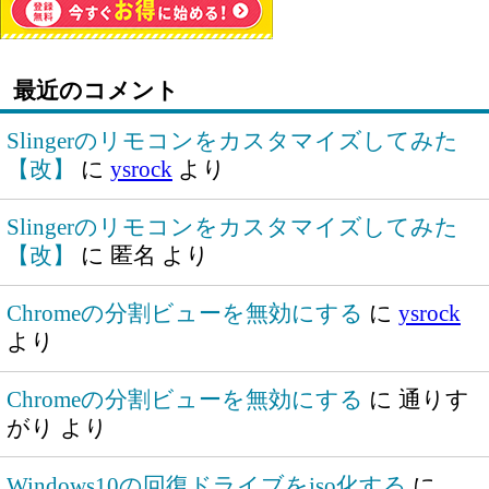
最近のコメント
Slingerのリモコンをカスタマイズしてみた
【改】
に
ysrock
より
Slingerのリモコンをカスタマイズしてみた
【改】
に
匿名
より
Chromeの分割ビューを無効にする
に
ysrock
より
Chromeの分割ビューを無効にする
に
通りす
がり
より
Windows10の回復ドライブをiso化する
に