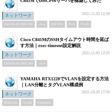
C841MでDHCPv6サーバを構築してみた
2021.11.05 12:39
ネットワーク
C841M-4X-JSEC/K9
cisco
DHCPv6
IPv6
VLAN
Cisco C841MのSSHタイムアウト時間を延ば
す方法｜exec-timeout設定解説
2021.11.05 12:35
ネットワーク
C841M-4X-JSEC/K9
cisco
YAMAHA RTX1220でVLANを設定する方法
｜LAN分離とタグVLAN構成例
2021.10.29 17:58
ネットワーク
RTX1220
VLAN
YAMAHA