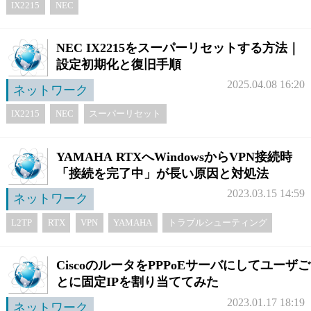
IX2215
NEC
NEC IX2215をスーパーリセットする方法｜
設定初期化と復旧手順
2025.04.08 16:20
ネットワーク
IX2215
NEC
スーパーリセット
YAMAHA RTXへWindowsからVPN接続時
「接続を完了中」が長い原因と対処法
2023.03.15 14:59
ネットワーク
L2TP
RTX
VPN
YAMAHA
トラブルシューティング
CiscoのルータをPPPoEサーバにしてユーザご
とに固定IPを割り当ててみた
2023.01.17 18:19
ネットワーク