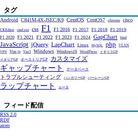
タグ
CentOS
Android
C841M-4X-JSEC/K9
CentOS7
cisco
chrome
F1
css
F1 2016
F1 2017
F1 2018
F1 2019
CKEditor
cmd.exe
GapChart
F1 2021
F1 2022
F1 2023
F1 2024
F1 2020
html
JavaScript
php
jQuery
LapChart
Linux
VLAN
MySQL
Windows
Windows10
Vue.js
WordPress
Vue3
VPN
イギリスGP
カスタマイズ
オーストリアGP
イタリアGP
ギャップチャート
データベース
トラブルシューティング
ハンガリーGP
バーレーンGP
ラップチャート
ルータ
フィード配信
RSS 2.0
RDF
atom