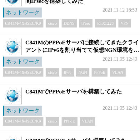
間IPsecを構築してみた
2021.11.12 16:53
ネットワーク
C841M-4X-JSEC/K9
cisco
DDNS
IPsec
RTX1220
VPN
YAMAHA
拠点間
C841MのPPPoEサーバに接続してきたクライ
アントにIPv6を割り当てて仮想NGN環境を作
ってみた
2021.11.05 12:49
ネットワーク
C841M-4X-JSEC/K9
cisco
IPv6
NGN
PPPoE
VLAN
C841MでPPPoEサーバを構築してみた
2021.11.05 12:43
ネットワーク
C841M-4X-JSEC/K9
cisco
PPPoE
VLAN