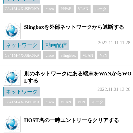
C841M-4X-JSEC/K9
cisco
PPPoE
VLAN
ルータ
Slingboxを外部ネットワークから遮断する
2022.11.11 11:28
ネットワーク
動画配信
C841M-4X-JSEC/K9
cisco
SlingBox
VLAN
VPN
サービス終了
サ終
ルータ
代替
別のネットワークにある端末をWANからWO
Lする
2022.11.01 13:26
ネットワーク
C841M-4X-JSEC/K9
cisco
VLAN
VPN
ルータ
HOST名の一時エントリーをクリアする