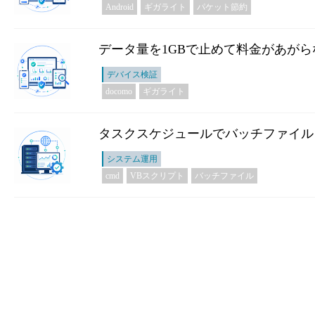
Android
ギガライト
パケット節約
データ量を1GBで止めて料金があが
デバイス検証
docomo
ギガライト
タスクスケジュールでバッチファイル
システム運用
cmd
VBスクリプト
バッチファイル