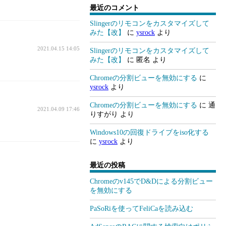
最近のコメント
Slingerのリモコンをカスタマイズして
みた【改】
に
ysrock
より
2021.04.15 14:05
Slingerのリモコンをカスタマイズして
みた【改】
に
匿名
より
Chromeの分割ビューを無効にする
に
ysrock
より
Chromeの分割ビューを無効にする
に
通
2021.04.09 17:46
りすがり
より
Windows10の回復ドライブをiso化する
に
ysrock
より
最近の投稿
Chromeのv145でD&Dによる分割ビュー
を無効にする
PaSoRiを使ってFeliCaを読み込む