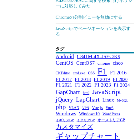
AdSenceのRACに関する検索向けポリシ
ーに対応してみた
Chromeの分割ビューを無効にする
JavaScriptでページネーションを表示す
る
タグ
Android
C841M-4X-JSEC/K9
CentOS
CentOS7
cisco
chrome
F1
css
F1 2016
CKEditor
cmd.exe
F1 2017
F1 2018
F1 2019
F1 2020
F1 2021
F1 2022
F1 2023
F1 2024
JavaScript
GapChart
html
jQuery
LapChart
Linux
MySQL
php
Vue.js
VLAN
Vue3
VPN
Windows
Windows10
WordPress
オーストリアGP
イギリスGP
イタリアGP
カスタマイズ
ギャップチャート