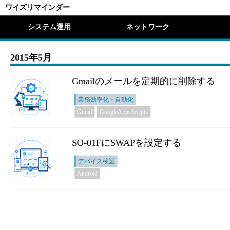
ワイズリマインダー
システム運用
ネットワーク
2015年5月
Gmailのメールを定期的に削除する
業務効率化・自動化
Gmail
GoogleAppsScripts
SO-01FにSWAPを設定する
デバイス検証
Android