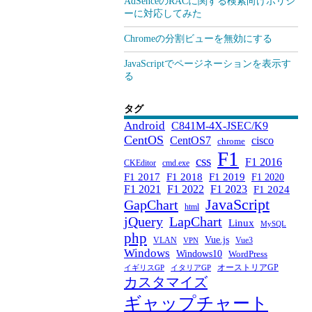
AdSenceのRACに関する検索向けポリシ
ーに対応してみた
Chromeの分割ビューを無効にする
JavaScriptでページネーションを表示す
る
タグ
Android
C841M-4X-JSEC/K9
CentOS
CentOS7
cisco
chrome
F1
css
F1 2016
CKEditor
cmd.exe
F1 2017
F1 2018
F1 2019
F1 2020
F1 2021
F1 2022
F1 2023
F1 2024
JavaScript
GapChart
html
jQuery
LapChart
Linux
MySQL
php
Vue.js
VLAN
Vue3
VPN
Windows
Windows10
WordPress
オーストリアGP
イギリスGP
イタリアGP
カスタマイズ
ギャップチャート