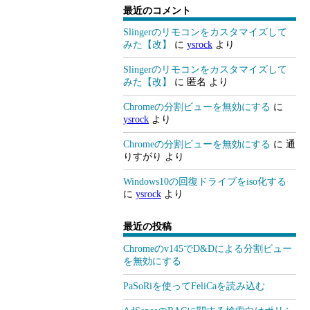
最近のコメント
Slingerのリモコンをカスタマイズして
みた【改】
に
ysrock
より
Slingerのリモコンをカスタマイズして
みた【改】
に
匿名
より
Chromeの分割ビューを無効にする
に
ysrock
より
Chromeの分割ビューを無効にする
に
通
りすがり
より
Windows10の回復ドライブをiso化する
に
ysrock
より
最近の投稿
Chromeのv145でD&Dによる分割ビュー
を無効にする
PaSoRiを使ってFeliCaを読み込む