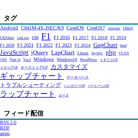
タグ
CentOS
Android
C841M-4X-JSEC/K9
CentOS7
cisco
chrome
F1
css
F1 2016
F1 2017
F1 2018
F1 2019
CKEditor
cmd.exe
GapChart
F1 2021
F1 2022
F1 2023
F1 2024
F1 2020
html
JavaScript
php
jQuery
LapChart
Linux
VLAN
MySQL
Windows
Windows10
Vue.js
WordPress
Vue3
VPN
イギリスGP
カスタマイズ
オーストリアGP
イタリアGP
ギャップチャート
データベース
トラブルシューティング
ハンガリーGP
バーレーンGP
ラップチャート
ルータ
フィード配信
RSS 2.0
RDF
atom