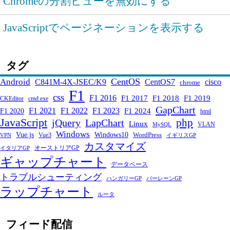
Chromeの分割ビューを無効にする
JavaScriptでページネーションを表示する
タグ
CentOS
Android
C841M-4X-JSEC/K9
CentOS7
cisco
chrome
F1
css
F1 2016
F1 2017
F1 2018
F1 2019
CKEditor
cmd.exe
GapChart
F1 2021
F1 2022
F1 2023
F1 2024
F1 2020
html
JavaScript
php
jQuery
LapChart
Linux
VLAN
MySQL
Windows
Windows10
Vue.js
WordPress
Vue3
VPN
イギリスGP
カスタマイズ
オーストリアGP
イタリアGP
ギャップチャート
データベース
トラブルシューティング
ハンガリーGP
バーレーンGP
ラップチャート
ルータ
フィード配信