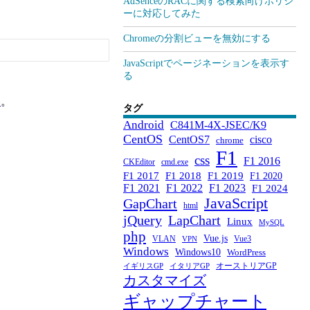
AdSenceのRACに関する検索向けポリシ
ーに対応してみた
Chromeの分割ビューを無効にする
JavaScriptでページネーションを表示す
る
い
。
タグ
Android
C841M-4X-JSEC/K9
CentOS
CentOS7
cisco
chrome
F1
css
F1 2016
CKEditor
cmd.exe
F1 2017
F1 2018
F1 2019
F1 2020
F1 2021
F1 2022
F1 2023
F1 2024
JavaScript
GapChart
html
jQuery
LapChart
Linux
MySQL
php
Vue.js
VLAN
Vue3
VPN
Windows
Windows10
WordPress
オーストリアGP
イギリスGP
イタリアGP
カスタマイズ
ギャップチャート