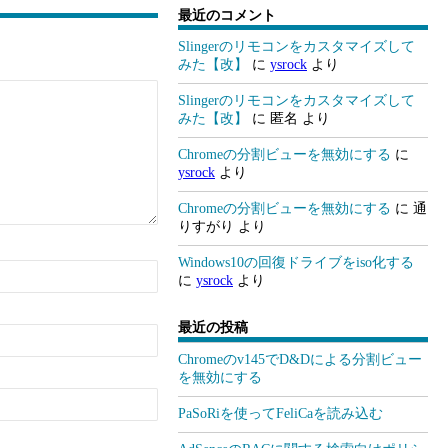
最近のコメント
Slingerのリモコンをカスタマイズして
みた【改】
に
ysrock
より
Slingerのリモコンをカスタマイズして
みた【改】
に
匿名
より
Chromeの分割ビューを無効にする
に
ysrock
より
Chromeの分割ビューを無効にする
に
通
りすがり
より
Windows10の回復ドライブをiso化する
に
ysrock
より
最近の投稿
Chromeのv145でD&Dによる分割ビュー
を無効にする
PaSoRiを使ってFeliCaを読み込む