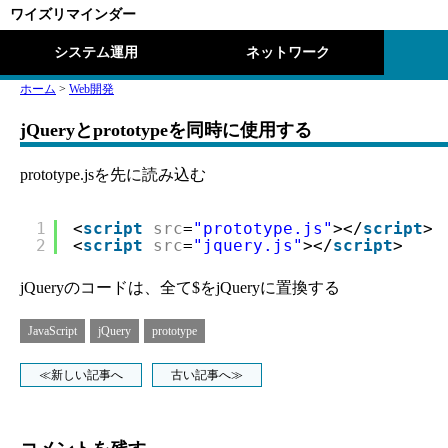
ワイズリマインダー
システム運用
ネットワーク
ホーム
>
Web開発
jQueryとprototypeを同時に使用する
prototype.jsを先に読み込む
1
<
script
src
=
"prototype.js"
></
script
>
2
<
script
src
=
"jquery.js"
></
script
>
jQueryのコードは、全て$をjQueryに置換する
JavaScript
jQuery
prototype
≪新しい記事へ
古い記事へ≫