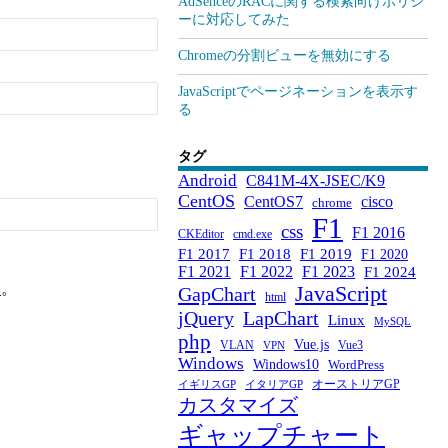
AdSenceのRACに関する検索向けポリシ
ーに対応してみた
Chromeの分割ビューを無効にする
JavaScriptでページネーションを表示す
る
タグ
Android
C841M-4X-JSEC/K9
CentOS
CentOS7
cisco
chrome
F1
css
F1 2016
CKEditor
cmd.exe
F1 2017
F1 2018
F1 2019
F1 2020
F1 2021
F1 2022
F1 2023
F1 2024
い
。
JavaScript
GapChart
html
jQuery
LapChart
Linux
MySQL
php
Vue.js
VLAN
Vue3
VPN
Windows
Windows10
WordPress
オーストリアGP
イギリスGP
イタリアGP
カスタマイズ
ギャップチャート