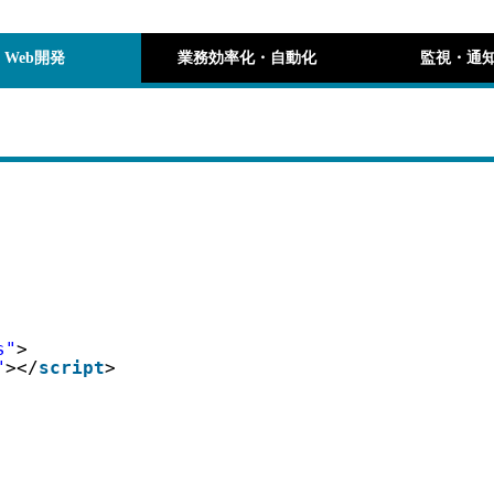
Web開発
業務効率化・自動化
監視・通
s"
>
"
></
script
>