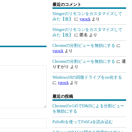
最近のコメント
Slingerのリモコンをカスタマイズして
みた【改】
に
ysrock
より
Slingerのリモコンをカスタマイズして
みた【改】
に
匿名
より
Chromeの分割ビューを無効にする
に
ysrock
より
Chromeの分割ビューを無効にする
に
通
りすがり
より
Windows10の回復ドライブをiso化する
に
ysrock
より
最近の投稿
Chromeのv145でD&Dによる分割ビュー
を無効にする
PaSoRiを使ってFeliCaを読み込む