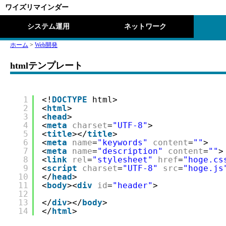
ワイズリマインダー
システム運用
ネットワーク
ホーム
>
Web開発
htmlテンプレート
1
<!
DOCTYPE
html>
2
<
html
>
3
<
head
>
4
<
meta
charset
=
"UTF-8"
>
5
<
title
></
title
>
6
<
meta
name
=
"keywords"
content
=
""
>
7
<
meta
name
=
"description"
content
=
""
>
8
<
link
rel
=
"stylesheet"
href
=
"hoge.cs
9
<
script
charset
=
"UTF-8"
src
=
"hoge.js
10
</
head
>
11
<
body
><
div
id
=
"header"
>
12
13
</
div
></
body
>
14
</
html
>