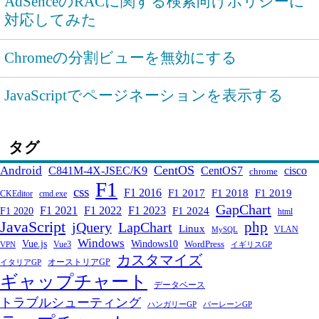
AdSenceのRACに関する検索向けポリシーに
対応してみた
Chromeの分割ビューを無効にする
JavaScriptでページネーションを表示する
タグ
CentOS
Android
C841M-4X-JSEC/K9
CentOS7
cisco
chrome
F1
css
F1 2016
F1 2017
F1 2018
F1 2019
CKEditor
cmd.exe
GapChart
F1 2021
F1 2022
F1 2023
F1 2024
F1 2020
html
JavaScript
php
jQuery
LapChart
Linux
VLAN
MySQL
Windows
Windows10
Vue.js
WordPress
Vue3
VPN
イギリスGP
カスタマイズ
オーストリアGP
イタリアGP
ギャップチャート
データベース
トラブルシューティング
ハンガリーGP
バーレーンGP