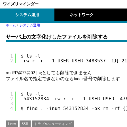
ワイズリマインダー
システム運用
ネットワーク
ホーム
>
システム運用
サーバ上の文字化けしたファイルを削除する
1
$ ls -l
2
-rw-r--r-- 1 USER USER 3483537  1月 21
rm i?I?@??@02.jpgとしても削除できません
ファイル名で指定できないのならinode番号で削除します
1
$ ls -li
2
543152834 -rw-r--r-- 1 USER USER  47
3
4
$ find . -inum 543152834 -ok rm -rf {
Linux
SSH
トラブルシューティング