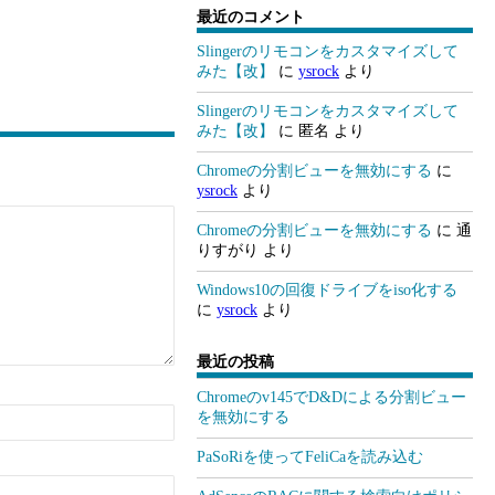
最近のコメント
Slingerのリモコンをカスタマイズして
みた【改】
に
ysrock
より
Slingerのリモコンをカスタマイズして
みた【改】
に
匿名
より
Chromeの分割ビューを無効にする
に
ysrock
より
Chromeの分割ビューを無効にする
に
通
りすがり
より
Windows10の回復ドライブをiso化する
に
ysrock
より
最近の投稿
Chromeのv145でD&Dによる分割ビュー
を無効にする
PaSoRiを使ってFeliCaを読み込む