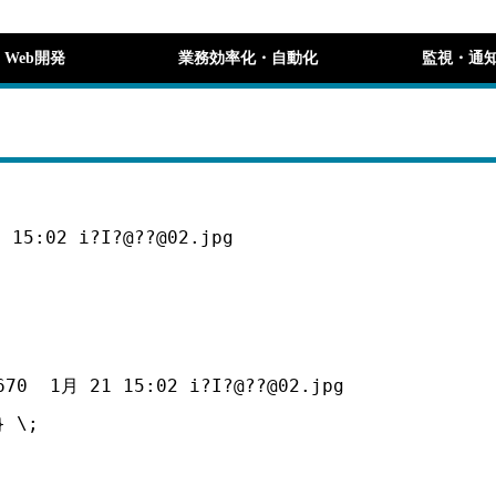
Web開発
業務効率化・自動化
監視・通
 15:02 i?I?@??@02.jpg
670  1月 21 15:02 i?I?@??@02.jpg
} \;