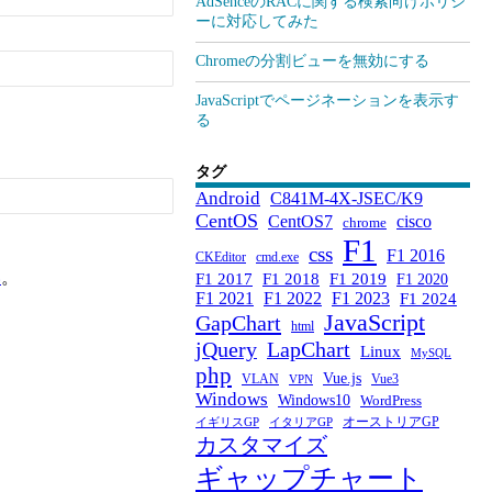
AdSenceのRACに関する検索向けポリシ
ーに対応してみた
Chromeの分割ビューを無効にする
JavaScriptでページネーションを表示す
る
タグ
Android
C841M-4X-JSEC/K9
CentOS
CentOS7
cisco
chrome
F1
css
F1 2016
CKEditor
cmd.exe
い
。
F1 2017
F1 2018
F1 2019
F1 2020
F1 2021
F1 2022
F1 2023
F1 2024
JavaScript
GapChart
html
jQuery
LapChart
Linux
MySQL
php
Vue.js
VLAN
Vue3
VPN
Windows
Windows10
WordPress
オーストリアGP
イギリスGP
イタリアGP
カスタマイズ
ギャップチャート