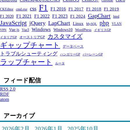
chrome
F1
css
F1 2016
F1 2017
F1 2018
F1 2019
CKEditor
cmd.exe
GapChart
F1 2021
F1 2022
F1 2023
F1 2024
F1 2020
html
JavaScript
php
jQuery
LapChart
Linux
VLAN
MySQL
Windows
Windows10
Vue.js
WordPress
Vue3
VPN
イギリスGP
カスタマイズ
オーストリアGP
イタリアGP
ギャップチャート
データベース
トラブルシューティング
ハンガリーGP
バーレーンGP
ラップチャート
ルータ
フィード配信
RSS 2.0
RDF
atom
アーカイブ
2026年2月
2026年1月
2025年10月