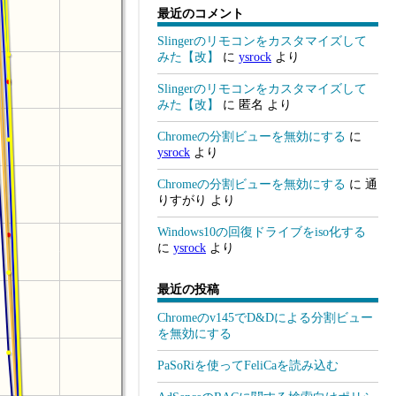
最近のコメント
Slingerのリモコンをカスタマイズして
みた【改】
に
ysrock
より
Slingerのリモコンをカスタマイズして
みた【改】
に
匿名
より
Chromeの分割ビューを無効にする
に
ysrock
より
Chromeの分割ビューを無効にする
に
通
りすがり
より
Windows10の回復ドライブをiso化する
に
ysrock
より
最近の投稿
Chromeのv145でD&Dによる分割ビュー
を無効にする
PaSoRiを使ってFeliCaを読み込む