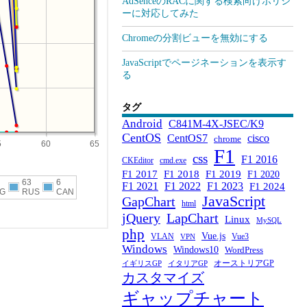
AdSenceのRACに関する検索向けポリシ
ーに対応してみた
Chromeの分割ビューを無効にする
JavaScriptでページネーションを表示す
る
タグ
Android
C841M-4X-JSEC/K9
CentOS
CentOS7
cisco
chrome
F1
css
F1 2016
CKEditor
cmd.exe
F1 2017
F1 2018
F1 2019
F1 2020
F1 2021
F1 2022
F1 2023
F1 2024
JavaScript
GapChart
html
jQuery
LapChart
Linux
MySQL
php
Vue.js
VLAN
Vue3
VPN
Windows
Windows10
WordPress
オーストリアGP
イギリスGP
イタリアGP
カスタマイズ
ギャップチャート