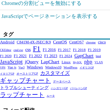
Chromeの分割ビューを無効にする
JavaScriptでページネーションを表示する
タグ
CentOS
Android
C841M-4X-JSEC/K9
CentOS7
cisco
chrome
F1
css
F1 2016
F1 2017
F1 2018
F1 2019
CKEditor
cmd.exe
GapChart
F1 2021
F1 2022
F1 2023
F1 2024
F1 2020
html
JavaScript
php
jQuery
LapChart
Linux
VLAN
MySQL
Windows
Windows10
Vue.js
WordPress
Vue3
VPN
イギリスGP
カスタマイズ
オーストリアGP
イタリアGP
ギャップチャート
データベース
トラブルシューティング
ハンガリーGP
バーレーンGP
ラップチャート
ルータ