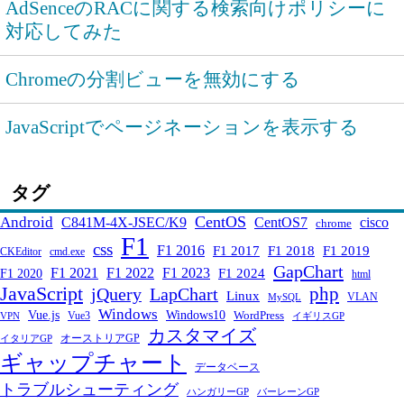
AdSenceのRACに関する検索向けポリシーに
対応してみた
Chromeの分割ビューを無効にする
JavaScriptでページネーションを表示する
タグ
CentOS
Android
C841M-4X-JSEC/K9
CentOS7
cisco
chrome
F1
css
F1 2016
F1 2017
F1 2018
F1 2019
CKEditor
cmd.exe
GapChart
F1 2021
F1 2022
F1 2023
F1 2024
F1 2020
html
JavaScript
php
jQuery
LapChart
Linux
VLAN
MySQL
Windows
Windows10
Vue.js
WordPress
Vue3
VPN
イギリスGP
カスタマイズ
オーストリアGP
イタリアGP
ギャップチャート
データベース
トラブルシューティング
ハンガリーGP
バーレーンGP