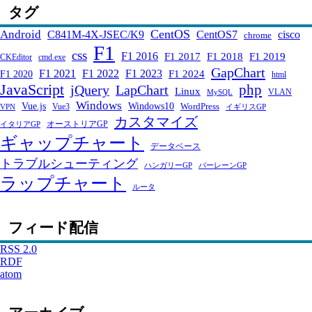
タグ
CentOS
Android
C841M-4X-JSEC/K9
CentOS7
cisco
chrome
F1
css
F1 2016
F1 2017
F1 2018
F1 2019
CKEditor
cmd.exe
GapChart
F1 2021
F1 2022
F1 2023
F1 2024
F1 2020
html
JavaScript
php
jQuery
LapChart
Linux
VLAN
MySQL
Windows
Windows10
Vue.js
WordPress
Vue3
VPN
イギリスGP
カスタマイズ
オーストリアGP
イタリアGP
ギャップチャート
データベース
トラブルシューティング
ハンガリーGP
バーレーンGP
ラップチャート
ルータ
フィード配信
RSS 2.0
RDF
atom