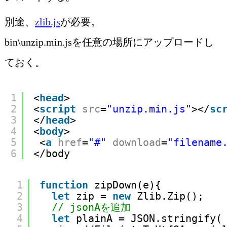
別途、
zlib.js
が必要。
bin\unzip.min.jsを任意の場所にアップロードし
ておく。
1
<
head
>
2
<
script
src
=
"unzip.min.js"
></
sc
3
</
head
>
4
<
body
>
5
<
a
href
=
"#"
download
=
"filename
6
</body
1
function
zipDown(e){
2
let
zip = 
new
Zlib.Zip();
3
// jsonAを追加
4
let
plainA = JSON.stringify(