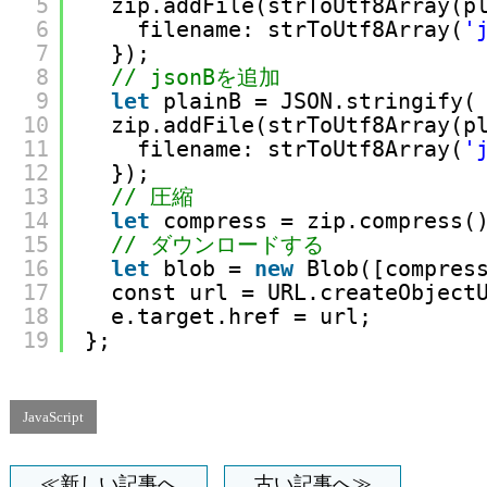
5
zip.addFile(strToUtf8Array(p
6
filename: strToUtf8Array(
'
7
});
8
// jsonBを追加
9
let
plainB = JSON.stringify(
10
zip.addFile(strToUtf8Array(p
11
filename: strToUtf8Array(
'
12
});
13
// 圧縮
14
let
compress = zip.compress(
15
// ダウンロードする
16
let
blob = 
new
Blob([compres
17
const url = URL.createObject
18
e.target.href = url;
19
};
JavaScript
≪新しい記事へ
古い記事へ≫