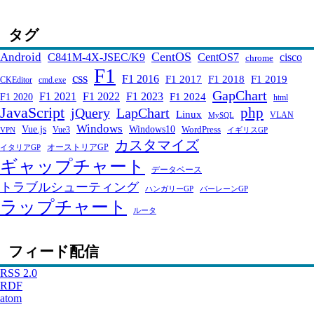
タグ
CentOS
Android
C841M-4X-JSEC/K9
CentOS7
cisco
chrome
F1
css
F1 2016
F1 2017
F1 2018
F1 2019
CKEditor
cmd.exe
GapChart
F1 2021
F1 2022
F1 2023
F1 2024
F1 2020
html
JavaScript
php
jQuery
LapChart
Linux
VLAN
MySQL
Windows
Windows10
Vue.js
WordPress
Vue3
VPN
イギリスGP
カスタマイズ
オーストリアGP
イタリアGP
ギャップチャート
データベース
トラブルシューティング
ハンガリーGP
バーレーンGP
ラップチャート
ルータ
フィード配信
RSS 2.0
RDF
atom