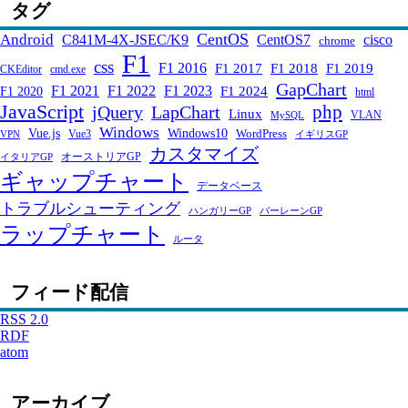
タグ
CentOS
Android
C841M-4X-JSEC/K9
CentOS7
cisco
chrome
F1
css
F1 2016
F1 2017
F1 2018
F1 2019
CKEditor
cmd.exe
GapChart
F1 2021
F1 2022
F1 2023
F1 2024
F1 2020
html
JavaScript
php
jQuery
LapChart
Linux
VLAN
MySQL
Windows
Windows10
Vue.js
WordPress
Vue3
VPN
イギリスGP
カスタマイズ
オーストリアGP
イタリアGP
ギャップチャート
データベース
トラブルシューティング
ハンガリーGP
バーレーンGP
ラップチャート
ルータ
フィード配信
RSS 2.0
RDF
atom
アーカイブ