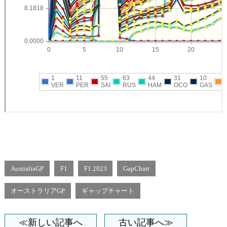
AustraliaGP
F1
F1 2023
GapChart
オーストラリアGP
ギャップチャート
≪新しい記事へ
古い記事へ≫