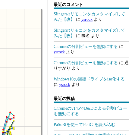
最近のコメント
Slingerのリモコンをカスタマイズして
みた【改】
に
ysrock
より
Slingerのリモコンをカスタマイズして
みた【改】
に
匿名
より
Chromeの分割ビューを無効にする
に
ysrock
より
Chromeの分割ビューを無効にする
に
通
りすがり
より
Windows10の回復ドライブをiso化する
に
ysrock
より
最近の投稿
Chromeのv145でD&Dによる分割ビュー
を無効にする
PaSoRiを使ってFeliCaを読み込む