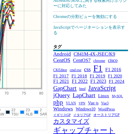
AdSenceのRACに関する検索向けポリシ
ーに対応してみた
Chromeの分割ビューを無効にする
JavaScriptでページネーションを表示す
る
タグ
Android
C841M-4X-JSEC/K9
CentOS
CentOS7
cisco
chrome
F1
css
F1 2016
CKEditor
cmd.exe
F1 2017
F1 2018
F1 2019
F1 2020
F1 2021
F1 2022
F1 2023
F1 2024
JavaScript
GapChart
html
jQuery
LapChart
Linux
MySQL
php
Vue.js
VLAN
Vue3
VPN
Windows
Windows10
WordPress
オーストリアGP
イギリスGP
イタリアGP
カスタマイズ
ギャップチャート