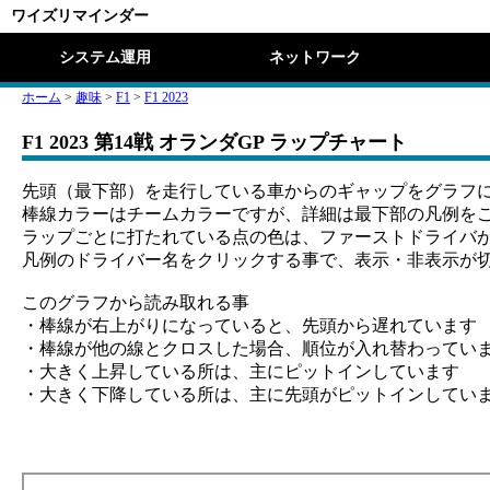
ワイズリマインダー
システム運用
ネットワーク
ホーム
>
趣味
>
F1
>
F1 2023
F1 2023 第14戦 オランダGP ラップチャート
先頭（最下部）を走行している車からのギャップをグラフ
棒線カラーはチームカラーですが、詳細は最下部の凡例を
ラップごとに打たれている点の色は、ファーストドライバ
凡例のドライバー名をクリックする事で、表示・非表示が
このグラフから読み取れる事
・棒線が右上がりになっていると、先頭から遅れています
・棒線が他の線とクロスした場合、順位が入れ替わってい
・大きく上昇している所は、主にピットインしています
・大きく下降している所は、主に先頭がピットインしてい