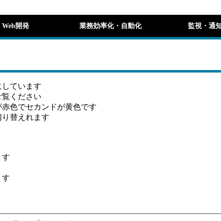
Web開発
業務効率化・自動化
監視・通
にしています
ご覧ください
が赤色でセカンドが黄色です
切り替えれます
ます
ます