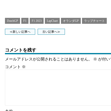
DutchGP
F1
F1 2023
LapChart
オランダGP
ラップチャート
≪新しい記事へ
古い記事へ≫
コメントを残す
メールアドレスが公開されることはありません。
※
が付い
コメント
※