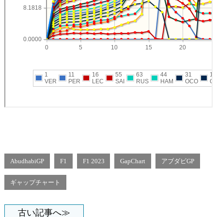
AbudhabiGP
F1
F1 2023
GapChart
アブダビGP
ギャップチャート
古い記事へ≫