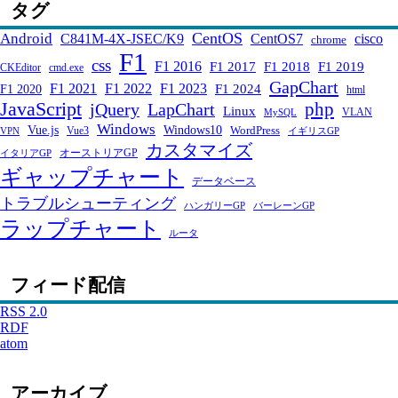
タグ
CentOS
Android
C841M-4X-JSEC/K9
CentOS7
cisco
chrome
F1
css
F1 2016
F1 2017
F1 2018
F1 2019
CKEditor
cmd.exe
GapChart
F1 2021
F1 2022
F1 2023
F1 2024
F1 2020
html
JavaScript
php
jQuery
LapChart
Linux
VLAN
MySQL
Windows
Windows10
Vue.js
WordPress
Vue3
VPN
イギリスGP
カスタマイズ
オーストリアGP
イタリアGP
ギャップチャート
データベース
トラブルシューティング
ハンガリーGP
バーレーンGP
ラップチャート
ルータ
フィード配信
RSS 2.0
RDF
atom
アーカイブ