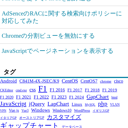
AdSenceのRACに関する検索向けポリシーに
対応してみた
Chromeの分割ビューを無効にする
JavaScriptでページネーションを表示する
タグ
CentOS
Android
C841M-4X-JSEC/K9
CentOS7
cisco
chrome
F1
css
F1 2016
F1 2017
F1 2018
F1 2019
CKEditor
cmd.exe
GapChart
F1 2021
F1 2022
F1 2023
F1 2024
F1 2020
html
JavaScript
php
jQuery
LapChart
Linux
VLAN
MySQL
Windows
Windows10
Vue.js
WordPress
Vue3
VPN
イギリスGP
カスタマイズ
オーストリアGP
イタリアGP
ギャップチャート
データベース