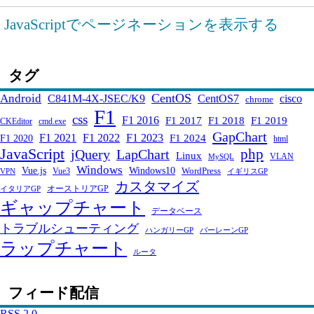
JavaScriptでページネーションを表示する
タグ
CentOS
Android
C841M-4X-JSEC/K9
CentOS7
cisco
chrome
F1
css
F1 2016
F1 2017
F1 2018
F1 2019
CKEditor
cmd.exe
GapChart
F1 2021
F1 2022
F1 2023
F1 2024
F1 2020
html
JavaScript
php
jQuery
LapChart
Linux
VLAN
MySQL
Windows
Windows10
Vue.js
WordPress
Vue3
VPN
イギリスGP
カスタマイズ
オーストリアGP
イタリアGP
ギャップチャート
データベース
トラブルシューティング
ハンガリーGP
バーレーンGP
ラップチャート
ルータ
フィード配信
RSS 2.0