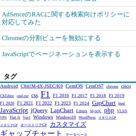
AdSenceのRACに関する検索向けポリシーに
対応してみた
Chromeの分割ビューを無効にする
JavaScriptでページネーションを表示する
タグ
CentOS
Android
C841M-4X-JSEC/K9
CentOS7
cisco
chrome
F1
css
F1 2016
F1 2017
F1 2018
F1 2019
CKEditor
cmd.exe
GapChart
F1 2021
F1 2022
F1 2023
F1 2024
F1 2020
html
JavaScript
php
jQuery
LapChart
Linux
VLAN
MySQL
Windows
Windows10
Vue.js
WordPress
Vue3
VPN
イギリスGP
カスタマイズ
オーストリアGP
イタリアGP
ギャップチャート
データベース