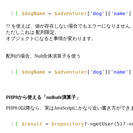
1
$dogName
= 
$adventurer
[
'dog'
][
'name'
]
?? を使えば、値が存在しない場合でもエラーになりません
ただしこれは 配列限定。
オブジェクトになると事情が変わります。
配列の場合、Null合体演算子を使う
1
$dogName
= 
$adventurer
[
'dog'
][
'name'
]
PHP8から使える「nullsafe演算子」
PHP8.0以降なら、実はJavaScriptにかなり近い書き方がで
1
$result
= 
$repository
?->getUser(5)?->