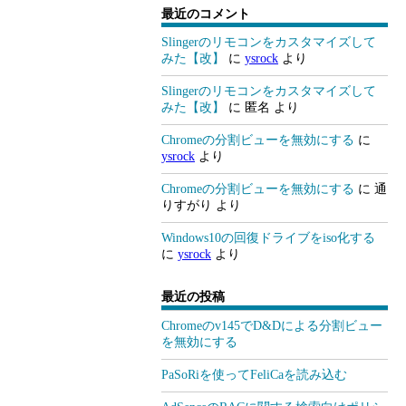
最近のコメント
Slingerのリモコンをカスタマイズして
みた【改】
に
ysrock
より
Slingerのリモコンをカスタマイズして
みた【改】
に
匿名
より
Chromeの分割ビューを無効にする
に
ysrock
より
Chromeの分割ビューを無効にする
に
通
りすがり
より
Windows10の回復ドライブをiso化する
に
ysrock
より
最近の投稿
Chromeのv145でD&Dによる分割ビュー
を無効にする
PaSoRiを使ってFeliCaを読み込む