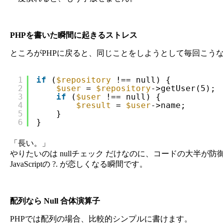
PHPを書いた瞬間に起きるストレス
ところがPHPに戻ると、同じことをしようとして毎回こう
1
if
(
$repository
!== null) {
2
$user
= 
$repository
->getUser(5);
3
if
(
$user
!== null) {
4
$result
= 
$user
->name;
5
}
6
}
「長い。」
やりたいのは nullチェック だけなのに、コードの大半が
JavaScriptの ?. が恋しくなる瞬間です。
配列なら Null 合体演算子
PHPでは配列の場合、比較的シンプルに書けます。