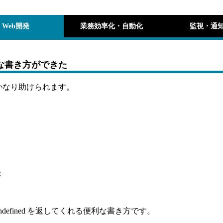
Web開発
業務効率化・自動化
監視・通
子風な書き方ができた
にかなり助けられます。
;
fined を返してくれる便利な書き方です。