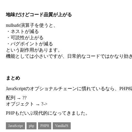
地味だけどコード品質が上がる
nullsafe演算子を使うと、
・ネストが減る
・可読性が上がる
・バグポイントが減る
という副作用があります。
機能としては小さいですが、日常的なコードではかなり効
まとめ
JavaScriptのオプショナルチェーンに慣れているなら、P
配列 → ??
オブジェクト → ?->
PHPもだいぶ現代的になってきました。
JavaScript
php
PHP8
VanillaJS