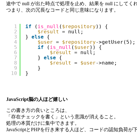
途中で null が出た時点で処理を止め、結果を null にして
つまり、次の冗長なコードと同じ意味になります。
1
if
(
is_null
(
$repository
)) {
2
$result
= null;
3
} 
else
{
4
$user
= 
$repository
->getUser(5);
5
if
(
is_null
(
$user
)) {
6
$result
= null;
7
} 
else
{
8
$result
= 
$user
->name;
9
}
10
}
JavaScript脳の人ほど嬉しい
この書き方の良いところは、
「存在チェックを書く」という意識が消えること。
処理の本質だけに集中できます。
JavaScriptとPHPを行き来する人ほど、コードの認知負荷