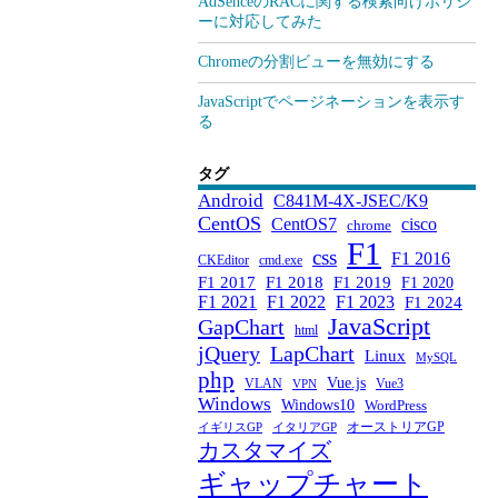
AdSenceのRACに関する検索向けポリシ
ーに対応してみた
Chromeの分割ビューを無効にする
JavaScriptでページネーションを表示す
る
タグ
Android
C841M-4X-JSEC/K9
CentOS
CentOS7
cisco
chrome
F1
css
F1 2016
CKEditor
cmd.exe
F1 2017
F1 2018
F1 2019
F1 2020
F1 2021
F1 2022
F1 2023
F1 2024
JavaScript
GapChart
html
jQuery
LapChart
Linux
MySQL
php
Vue.js
VLAN
Vue3
VPN
Windows
Windows10
WordPress
オーストリアGP
イギリスGP
イタリアGP
カスタマイズ
ギャップチャート