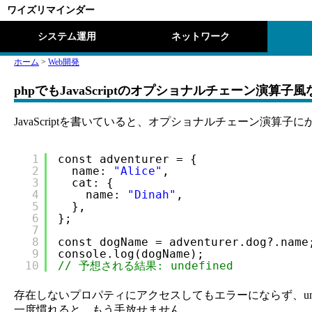
ワイズリマインダー
システム運用
ネットワーク
ホーム
>
Web開発
phpでもJavaScriptのオプショナルチェーン演算
JavaScriptを書いていると、オプショナルチェーン演算子
1
const adventurer = {
2
name: 
"Alice"
,
3
cat: {
4
name: 
"Dinah"
,
5
},
6
};
7
8
const dogName = adventurer.dog?.name
9
console.log(dogName);
10
// 予想される結果: undefined
存在しないプロパティにアクセスしてもエラーにならず、unde
一度慣れると、もう手放せません。