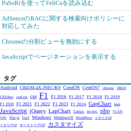
PaSoRiを使ってFeliCaを読み込む
AdSenceのRACに関する検索向けポリシーに
対応してみた
Chromeの分割ビューを無効にする
JavaScriptでページネーションを表示する
タグ
CentOS
Android
C841M-4X-JSEC/K9
CentOS7
cisco
chrome
F1
css
F1 2016
F1 2017
F1 2018
F1 2019
CKEditor
cmd.exe
GapChart
F1 2021
F1 2022
F1 2023
F1 2024
F1 2020
html
JavaScript
php
jQuery
LapChart
Linux
VLAN
MySQL
Windows
Windows10
Vue.js
WordPress
Vue3
VPN
イギリスGP
カスタマイズ
オーストリアGP
イタリアGP