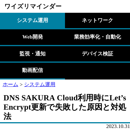
ワイズリマインダー
システム運用
ネットワーク
Web開発
業務効率化・自動化
監視・通知
デバイス検証
動画配信
ホーム
>
システム運用
DNS SAKURA Cloud利用時にLet’s
Encrypt更新で失敗した原因と対処
法
2023.10.31