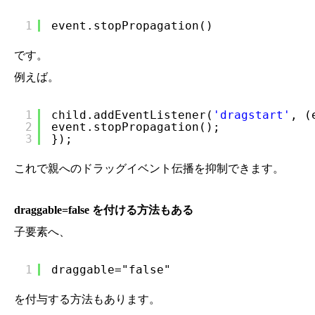
1
event.stopPropagation()
です。
例えば。
1
child.addEventListener(
'dragstart'
, (
2
event.stopPropagation();
3
});
これで親へのドラッグイベント伝播を抑制できます。
draggable=false を付ける方法もある
子要素へ、
1
draggable="false"
を付与する方法もあります。