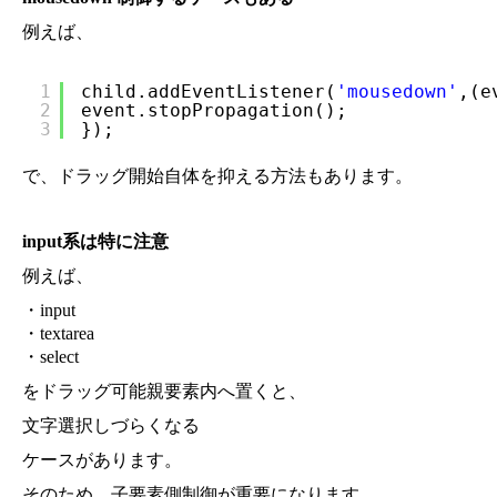
例えば、
1
child.addEventListener(
'mousedown'
,(e
2
event.stopPropagation();
3
});
で、ドラッグ開始自体を抑える方法もあります。
input系は特に注意
例えば、
・input
・textarea
・select
をドラッグ可能親要素内へ置くと、
文字選択しづらくなる
ケースがあります。
そのため、子要素側制御が重要になります。