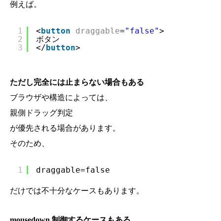
例えば。
1
<
button
draggable
=
"false"
>
2
ボタン
3
</
button
>
ただし完全には止まらない場合もある
ブラウザや構造によっては、
親側ドラッグ判定
が優先される場合があります。
そのため、
1
draggable=false
だけでは不十分なケースもあります。
mousedown 制御するケースもある