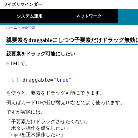
ワイズリマインダー
システム運用
ネットワーク
ホーム
>
Web開発
親要素をdraggableにしつつ子要素だけドラッグ無効に
親要素をドラッグ可能にしたい
HTMLで、
1
draggable=
"true"
を使うと、要素をドラッグ可能にできます。
例えばカードUIや並び替えUIなどでよく使われます。
ですが実際には、
「子要素だけドラッグさせたくない」
「ボタン操作を優先したい」
「inputを正常操作したい」