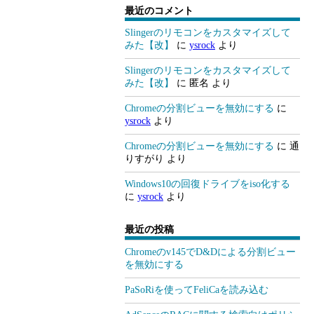
最近のコメント
Slingerのリモコンをカスタマイズして
みた【改】
に
ysrock
より
Slingerのリモコンをカスタマイズして
みた【改】
に
匿名
より
Chromeの分割ビューを無効にする
に
ysrock
より
Chromeの分割ビューを無効にする
に
通
りすがり
より
Windows10の回復ドライブをiso化する
に
ysrock
より
最近の投稿
Chromeのv145でD&Dによる分割ビュー
を無効にする
PaSoRiを使ってFeliCaを読み込む