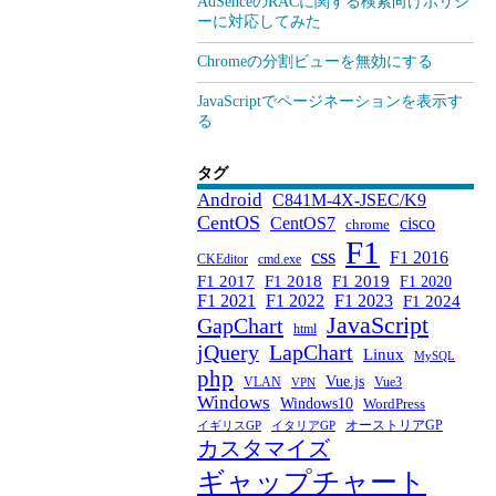
AdSenceのRACに関する検索向けポリシ
ーに対応してみた
Chromeの分割ビューを無効にする
JavaScriptでページネーションを表示す
る
タグ
Android
C841M-4X-JSEC/K9
CentOS
CentOS7
cisco
chrome
F1
css
F1 2016
CKEditor
cmd.exe
F1 2017
F1 2018
F1 2019
F1 2020
F1 2021
F1 2022
F1 2023
F1 2024
JavaScript
GapChart
html
jQuery
LapChart
Linux
MySQL
php
Vue.js
VLAN
Vue3
VPN
Windows
Windows10
WordPress
オーストリアGP
イギリスGP
イタリアGP
カスタマイズ
ギャップチャート