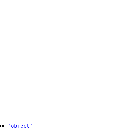
== 
'object'