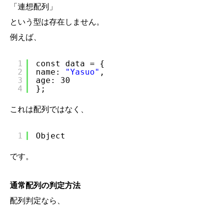
「連想配列」
という型は存在しません。
例えば、
1
const data = {
2
name: 
"Yasuo"
,
3
age: 30
4
};
これは配列ではなく、
1
Object
です。
通常配列の判定方法
配列判定なら、