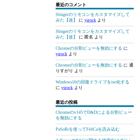
最近のコメント
Slingerのリモコンをカスタマイズして
みた【改】
に
ysrock
より
Slingerのリモコンをカスタマイズして
みた【改】
に
匿名
より
Chromeの分割ビューを無効にする
に
ysrock
より
Chromeの分割ビューを無効にする
に
通
りすがり
より
Windows10の回復ドライブをiso化する
に
ysrock
より
最近の投稿
Chromeのv145でD&Dによる分割ビュー
を無効にする
PaSoRiを使ってFeliCaを読み込む