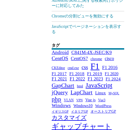
AdSenceのRACに関する検索向けポリシ
ーに対応してみた
Chromeの分割ビューを無効にする
JavaScriptでページネーションを表示す
る
タグ
Android
C841M-4X-JSEC/K9
CentOS
CentOS7
cisco
chrome
F1
css
F1 2016
CKEditor
cmd.exe
F1 2017
F1 2018
F1 2019
F1 2020
F1 2021
F1 2022
F1 2023
F1 2024
JavaScript
GapChart
html
jQuery
LapChart
Linux
MySQL
php
Vue.js
VLAN
Vue3
VPN
Windows
Windows10
WordPress
オーストリアGP
イギリスGP
イタリアGP
カスタマイズ
ギャップチャート