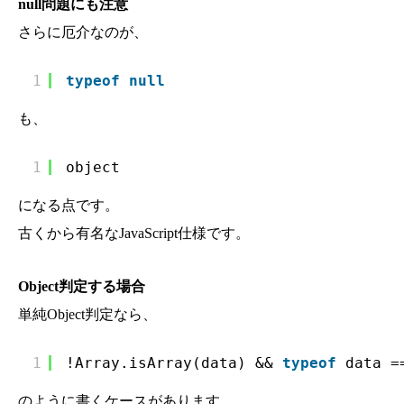
null問題にも注意
さらに厄介なのが、
1
typeof
null
も、
1
object
になる点です。
古くから有名なJavaScript仕様です。
Object判定する場合
単純Object判定なら、
1
!Array.isArray(data) && 
typeof
data =
のように書くケースがあります。