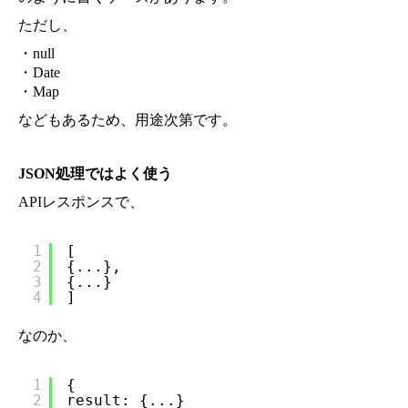
ただし、
・null
・Date
・Map
などもあるため、用途次第です。
JSON処理ではよく使う
APIレスポンスで、
1
[
2
{...},
3
{...}
4
]
なのか、
1
{
2
result: {...}