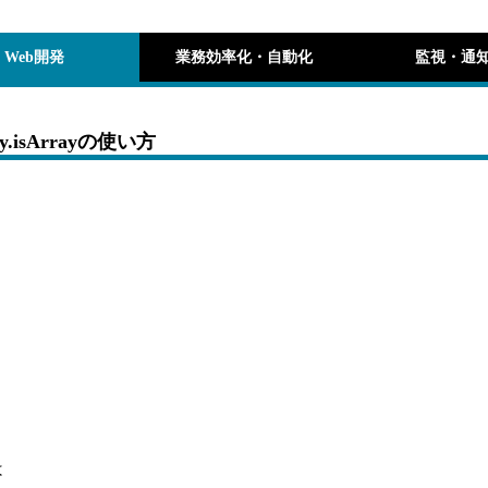
Web開発
業務効率化・自動化
監視・通
.isArrayの使い方
は