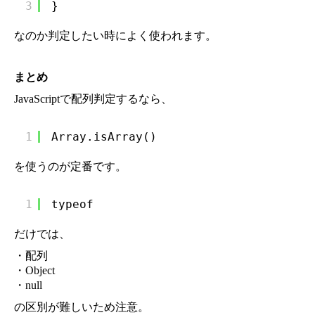
3
}
なのか判定したい時によく使われます。
まとめ
JavaScriptで配列判定するなら、
1
Array.isArray()
を使うのが定番です。
1
typeof
だけでは、
・配列
・Object
・null
の区別が難しいため注意。