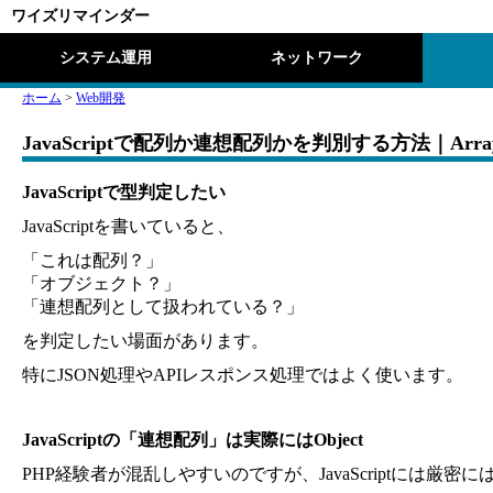
ワイズリマインダー
システム運用
ネットワーク
ホーム
>
Web開発
JavaScriptで配列か連想配列かを判別する方法｜Array
JavaScriptで型判定したい
JavaScriptを書いていると、
「これは配列？」
「オブジェクト？」
「連想配列として扱われている？」
を判定したい場面があります。
特にJSON処理やAPIレスポンス処理ではよく使います。
JavaScriptの「連想配列」は実際にはObject
PHP経験者が混乱しやすいのですが、JavaScriptには厳密に