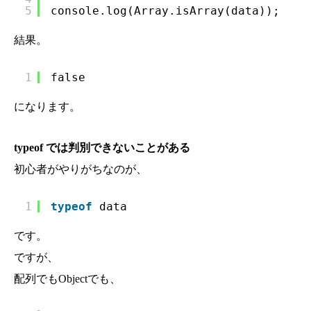
5
console.log(Array.isArray(data));
結果。
1
false
になります。
typeof では判別できないことがある
初心者がやりがちなのが、
1
typeof
data
です。
ですが、
配列でもObjectでも、