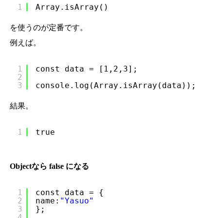
1
Array.isArray()
を使うのが定番です。
例えば。
1
const data = [1,2,3];
2
3
console.log(Array.isArray(data));
結果。
1
true
Objectなら false になる
1
const data = {
2
name:
"Yasuo"
3
};
4