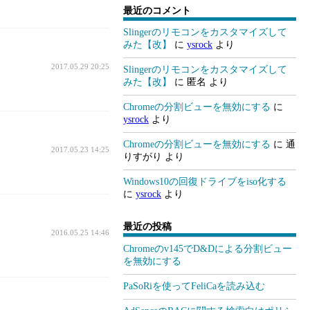
最近のコメント
Slingerのリモコンをカスタマイズして
みた【改】
に
ysrock
より
2017.05.29 20:25
Slingerのリモコンをカスタマイズして
みた【改】
に
匿名
より
Chromeの分割ビューを無効にする
に
ysrock
より
Chromeの分割ビューを無効にする
に
通
2017.05.23 14:25
りすがり
より
Windows10の回復ドライブをiso化する
に
ysrock
より
最近の投稿
2016.05.25 14:46
Chromeのv145でD&Dによる分割ビュー
を無効にする
PaSoRiを使ってFeliCaを読み込む