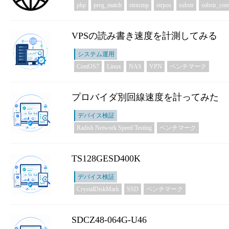
php
preg_match
strncmp
strpos
substr
substr_com
VPSの読み書き速度を計測してみる
システム運用
CentOS7
Linux
NAS
VPN
ベンチマーク
プロバイダ別回線速度を計ってみた
デバイス検証
Radish Network Speed Testing
ベンチマーク
TS128GESD400K
デバイス検証
CrystalDiskMark
SSD
ベンチマーク
SDCZ48-064G-U46