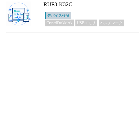
RUF3-K32G
デバイス検証
CrystalDiskMark
USBメモリ
ベンチマーク