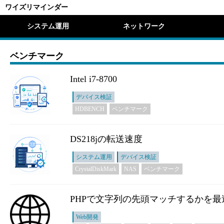
ワイズリマインダー
システム運用
ネットワーク
ベンチマーク
Intel i7-8700
デバイス検証
HDBENCH
ベンチマーク
DS218jの転送速度
システム運用
デバイス検証
CrystalDiskMark
NAS
ベンチマーク
PHPで文字列の先頭マッチするかを最
Web開発