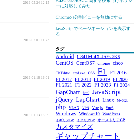
AdSenceのRACに関する検索向けポリシ
2016.05.24 12:15
ーに対応してみた
Chromeの分割ビューを無効にする
JavaScriptでページネーションを表示す
る
2016.02.01 11:23
タグ
Android
C841M-4X-JSEC/K9
CentOS
CentOS7
cisco
chrome
F1
css
F1 2016
CKEditor
cmd.exe
2016.01.18 16:01
F1 2017
F1 2018
F1 2019
F1 2020
F1 2021
F1 2022
F1 2023
F1 2024
JavaScript
GapChart
html
jQuery
LapChart
Linux
MySQL
php
Vue.js
VLAN
Vue3
VPN
Windows
Windows10
WordPress
2015.01.13 15:59
オーストリアGP
イギリスGP
イタリアGP
カスタマイズ
ギャップチャート