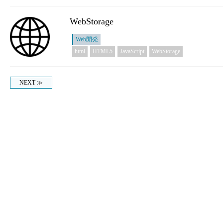
WebStorage
Web開発
html
HTML5
JavaScript
WebStorage
NEXT ≫