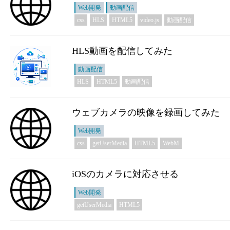
Web開発
動画配信
css
HLS
HTML5
video.js
動画配信
HLS動画を配信してみた
動画配信
HLS
HTML5
動画配信
ウェブカメラの映像を録画してみた
Web開発
css
getUserMedia
HTML5
WebM
iOSのカメラに対応させる
Web開発
getUserMedia
HTML5