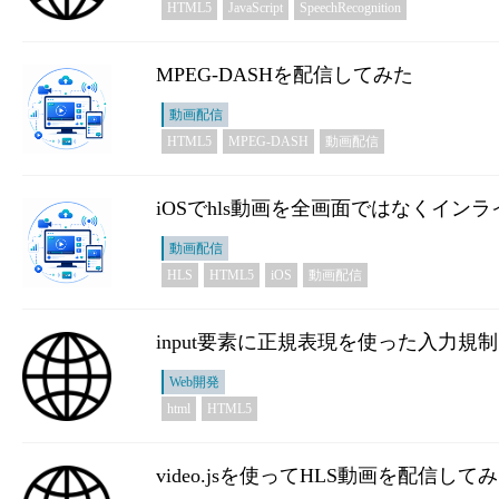
HTML5
JavaScript
SpeechRecognition
MPEG-DASHを配信してみた
動画配信
HTML5
MPEG-DASH
動画配信
iOSでhls動画を全画面ではなくイン
動画配信
HLS
HTML5
iOS
動画配信
input要素に正規表現を使った入力規
Web開発
html
HTML5
video.jsを使ってHLS動画を配信して