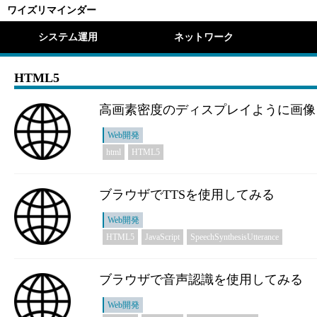
ワイズリマインダー
システム運用
ネットワーク
HTML5
高画素密度のディスプレイように画像
Web開発
html
HTML5
ブラウザでTTSを使用してみる
Web開発
HTML5
JavaScript
SpeechSynthesisUtterance
ブラウザで音声認識を使用してみる
Web開発