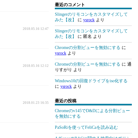
最近のコメント
Slingerのリモコンをカスタマイズして
みた【改】
に
ysrock
より
2018.05.16 12:47
Slingerのリモコンをカスタマイズして
みた【改】
に
匿名
より
Chromeの分割ビューを無効にする
に
ysrock
より
Chromeの分割ビューを無効にする
に
通
2018.05.16 12:12
りすがり
より
Windows10の回復ドライブをiso化する
に
ysrock
より
最近の投稿
2018.01.23 16:35
Chromeのv145でD&Dによる分割ビュー
を無効にする
PaSoRiを使ってFeliCaを読み込む