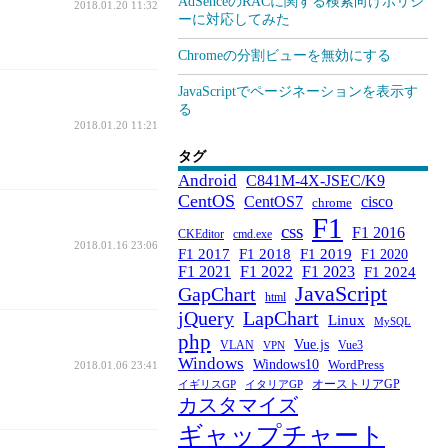
AdSenceのRACに関する検索向けポリシ
2018.01.20 11:32
ーに対応してみた
Chromeの分割ビューを無効にする
JavaScriptでページネーションを表示す
る
2018.01.20 11:21
タグ
Android
C841M-4X-JSEC/K9
CentOS
CentOS7
cisco
chrome
F1
css
F1 2016
CKEditor
cmd.exe
2018.01.16 23:06
F1 2017
F1 2018
F1 2019
F1 2020
F1 2021
F1 2022
F1 2023
F1 2024
JavaScript
GapChart
html
jQuery
LapChart
Linux
MySQL
php
Vue.js
VLAN
Vue3
VPN
Windows
Windows10
WordPress
2018.01.06 23:41
オーストリアGP
イギリスGP
イタリアGP
カスタマイズ
ギャップチャート