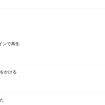
ラインで再生
制をかける
みた