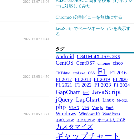
AdSenceのRACに関する検索向けポリシ
2022.12.07 16:06
ーに対応してみた
Chromeの分割ビューを無効にする
JavaScriptでページネーションを表示す
る
2022.12.07 10:41
タグ
Android
C841M-4X-JSEC/K9
CentOS
CentOS7
cisco
chrome
F1
css
F1 2016
CKEditor
cmd.exe
2022.12.05 14:50
F1 2017
F1 2018
F1 2019
F1 2020
F1 2021
F1 2022
F1 2023
F1 2024
JavaScript
GapChart
html
jQuery
LapChart
Linux
MySQL
php
Vue.js
VLAN
Vue3
VPN
Windows
Windows10
WordPress
2022.12.05 13:21
オーストリアGP
イギリスGP
イタリアGP
カスタマイズ
ギャップチャート