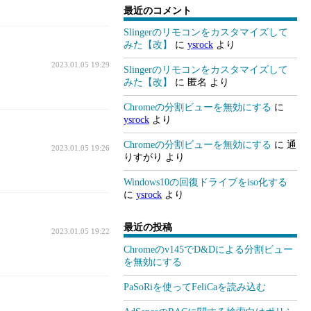
最近のコメント
Slingerのリモコンをカスタマイズして
みた【改】
に
ysrock
より
2023.01.05 19:29
Slingerのリモコンをカスタマイズして
みた【改】
に
匿名
より
Chromeの分割ビューを無効にする
に
ysrock
より
Chromeの分割ビューを無効にする
に
通
2023.01.05 19:26
りすがり
より
Windows10の回復ドライブをiso化する
に
ysrock
より
最近の投稿
2023.01.05 19:22
Chromeのv145でD&Dによる分割ビュー
を無効にする
PaSoRiを使ってFeliCaを読み込む