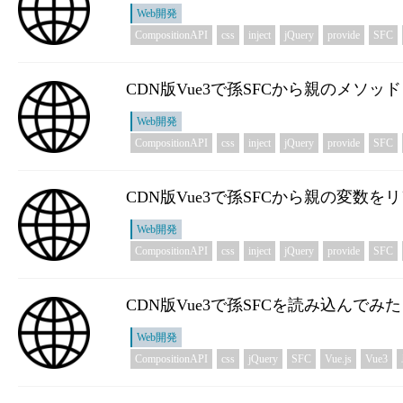
Web開発
CompositionAPI
css
inject
jQuery
provide
SFC
CDN版Vue3で孫SFCから親のメソッドを
Web開発
CompositionAPI
css
inject
jQuery
provide
SFC
CDN版Vue3で孫SFCから親の変数
Web開発
CompositionAPI
css
inject
jQuery
provide
SFC
CDN版Vue3で孫SFCを読み込んでみた
Web開発
CompositionAPI
css
jQuery
SFC
Vue.js
Vue3