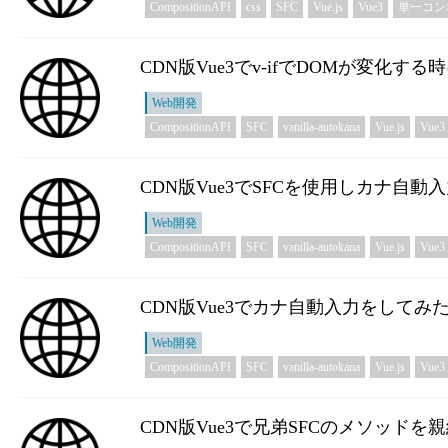
CompositionAPI
css
SFC
Vue.js
Vue3
単一コン
CDN版Vue3でv-ifでDOMが変化
Web開発
CompositionAPI
SFC
vanilla-autokana
Vue.js
Vue3
CDN版Vue3でSFCを使用しカナ自動
Web開発
CompositionAPI
SFC
vanilla-autokana
Vue.js
Vue3
CDN版Vue3でカナ自動入力をしてみ
Web開発
CompositionAPI
SFC
vanilla-autokana
Vue.js
Vue3
CDN版Vue3で兄弟SFCのメソッド