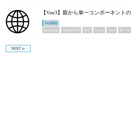
【Vue3】親から単一コンポーネント
Web開発
JavaScript
OptionsAPI
SFC
Vue.js
Vue3
単一コ
NEXT ≫