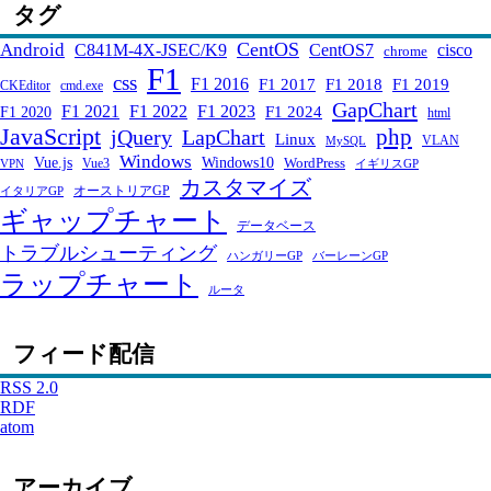
タグ
CentOS
Android
C841M-4X-JSEC/K9
CentOS7
cisco
chrome
F1
css
F1 2016
F1 2017
F1 2018
F1 2019
CKEditor
cmd.exe
GapChart
F1 2021
F1 2022
F1 2023
F1 2024
F1 2020
html
JavaScript
php
jQuery
LapChart
Linux
VLAN
MySQL
Windows
Windows10
Vue.js
WordPress
Vue3
VPN
イギリスGP
カスタマイズ
オーストリアGP
イタリアGP
ギャップチャート
データベース
トラブルシューティング
ハンガリーGP
バーレーンGP
ラップチャート
ルータ
フィード配信
RSS 2.0
RDF
atom
アーカイブ