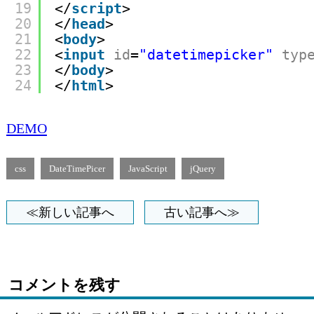
19
</
script
>
20
</
head
>
21
<
body
>
22
<
input
id
=
"datetimepicker"
typ
23
</
body
>
24
</
html
>
DEMO
css
DateTimePicer
JavaScript
jQuery
≪新しい記事へ
古い記事へ≫
コメントを残す