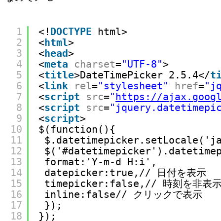
1
<!
DOCTYPE
html>
2
<
html
>
3
<
head
>
4
<
meta
charset
=
"UTF-8"
>
5
<
title
>DateTimePicker 2.5.4</
t
6
<
link
rel
=
"stylesheet"
href
=
"j
7
<
script
src
=
"
https://ajax.goog
8
<
script
src
=
"jquery.datetimepi
9
<
script
>
10
$(function(){
11
$.datetimepicker.setLocale('j
12
$('#datetimepicker').datetime
13
format:'Y-m-d H:i',
14
datepicker:true,// 日付を表示
15
timepicker:false,// 時刻を非表
16
inline:false// クリックで表示
17
});
18
});