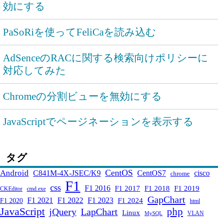
効にする
PaSoRiを使ってFeliCaを読み込む
AdSenceのRACに関する検索向けポリシーに
対応してみた
Chromeの分割ビューを無効にする
JavaScriptでページネーションを表示する
タグ
CentOS
Android
C841M-4X-JSEC/K9
CentOS7
cisco
chrome
F1
css
F1 2016
F1 2017
F1 2018
F1 2019
CKEditor
cmd.exe
GapChart
F1 2021
F1 2022
F1 2023
F1 2024
F1 2020
html
JavaScript
php
jQuery
LapChart
Linux
VLAN
MySQL