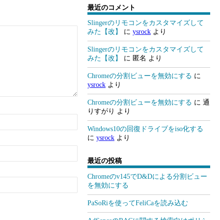
最近のコメント
Slingerのリモコンをカスタマイズして
みた【改】
に
ysrock
より
Slingerのリモコンをカスタマイズして
みた【改】
に
匿名
より
Chromeの分割ビューを無効にする
に
ysrock
より
Chromeの分割ビューを無効にする
に
通
りすがり
より
Windows10の回復ドライブをiso化する
に
ysrock
より
最近の投稿
Chromeのv145でD&Dによる分割ビュー
を無効にする
PaSoRiを使ってFeliCaを読み込む