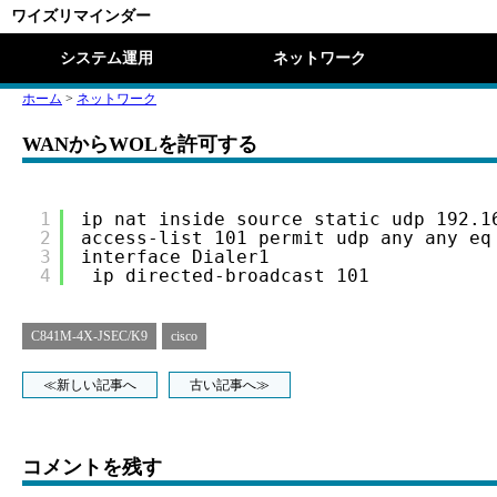
ワイズリマインダー
システム運用
ネットワーク
ホーム
>
ネットワーク
WANからWOLを許可する
1
ip nat inside source static udp 192.1
2
access-list 101 permit udp any any eq
3
interface Dialer1
4
ip directed-broadcast 101
C841M-4X-JSEC/K9
cisco
≪新しい記事へ
古い記事へ≫
コメントを残す