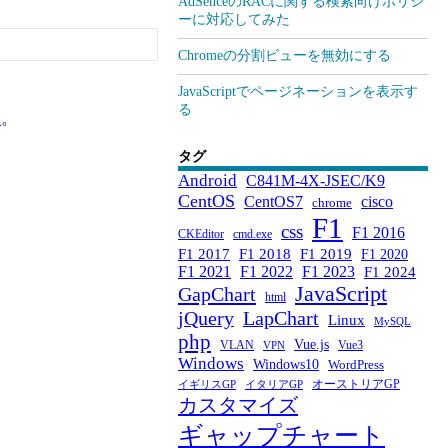
AdSenceのRACに関する検索向けポリシ
ーに対応してみた
Chromeの分割ビューを無効にする
JavaScriptでページネーションを表示す
る
い
。
タグ
Android
C841M-4X-JSEC/K9
CentOS
CentOS7
cisco
chrome
F1
css
F1 2016
CKEditor
cmd.exe
F1 2017
F1 2018
F1 2019
F1 2020
F1 2021
F1 2022
F1 2023
F1 2024
JavaScript
GapChart
html
jQuery
LapChart
Linux
MySQL
php
Vue.js
VLAN
Vue3
VPN
Windows
Windows10
WordPress
オーストリアGP
イギリスGP
イタリアGP
カスタマイズ
ギャップチャート