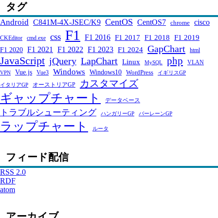
タグ
CentOS
Android
C841M-4X-JSEC/K9
CentOS7
cisco
chrome
F1
css
F1 2016
F1 2017
F1 2018
F1 2019
CKEditor
cmd.exe
GapChart
F1 2021
F1 2022
F1 2023
F1 2024
F1 2020
html
JavaScript
php
jQuery
LapChart
Linux
VLAN
MySQL
Windows
Windows10
Vue.js
WordPress
Vue3
VPN
イギリスGP
カスタマイズ
オーストリアGP
イタリアGP
ギャップチャート
データベース
トラブルシューティング
ハンガリーGP
バーレーンGP
ラップチャート
ルータ
フィード配信
RSS 2.0
RDF
atom
アーカイブ