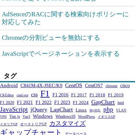
AdSenceのRACに関する検索向けポリシーに
対応してみた
Chromeの分割ビューを無効にする
JavaScriptでページネーションを表示する
タグ
CentOS
Android
C841M-4X-JSEC/K9
CentOS7
cisco
chrome
F1
css
F1 2016
F1 2017
F1 2018
F1 2019
CKEditor
cmd.exe
GapChart
F1 2021
F1 2022
F1 2023
F1 2024
F1 2020
html
JavaScript
php
jQuery
LapChart
Linux
VLAN
MySQL
Windows
Windows10
Vue.js
WordPress
Vue3
VPN
イギリスGP
カスタマイズ
オーストリアGP
イタリアGP
ギャップチャート
データベース