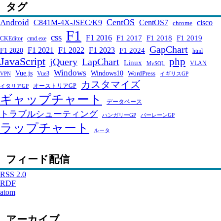
タグ
CentOS
Android
C841M-4X-JSEC/K9
CentOS7
cisco
chrome
F1
css
F1 2016
F1 2017
F1 2018
F1 2019
CKEditor
cmd.exe
GapChart
F1 2021
F1 2022
F1 2023
F1 2024
F1 2020
html
JavaScript
php
jQuery
LapChart
Linux
VLAN
MySQL
Windows
Windows10
Vue.js
WordPress
Vue3
VPN
イギリスGP
カスタマイズ
オーストリアGP
イタリアGP
ギャップチャート
データベース
トラブルシューティング
ハンガリーGP
バーレーンGP
ラップチャート
ルータ
フィード配信
RSS 2.0
RDF
atom
アーカイブ