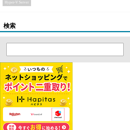
Hyper-V Server
検索