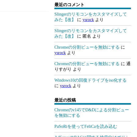
最近のコメント
Slingerのリモコンをカスタマイズして
みた【改】
に
ysrock
より
Slingerのリモコンをカスタマイズして
みた【改】
に
匿名
より
Chromeの分割ビューを無効にする
に
ysrock
より
Chromeの分割ビューを無効にする
に
通
りすがり
より
Windows10の回復ドライブをiso化する
に
ysrock
より
最近の投稿
Chromeのv145でD&Dによる分割ビュー
を無効にする
PaSoRiを使ってFeliCaを読み込む