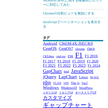
AdSenceのRACに関する検索向けポリシ
ーに対応してみた
Chromeの分割ビューを無効にする
JavaScriptでページネーションを表示す
る
タグ
Android
C841M-4X-JSEC/K9
CentOS
CentOS7
cisco
chrome
F1
css
F1 2016
CKEditor
cmd.exe
F1 2017
F1 2018
F1 2019
F1 2020
F1 2021
F1 2022
F1 2023
F1 2024
JavaScript
GapChart
html
jQuery
LapChart
Linux
MySQL
php
Vue.js
VLAN
Vue3
VPN
Windows
Windows10
WordPress
オーストリアGP
イギリスGP
イタリアGP
カスタマイズ
ギャップチャート