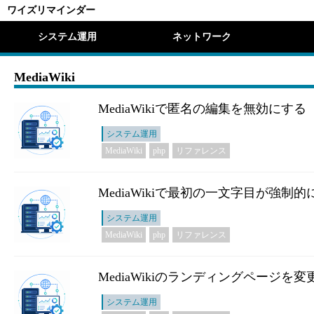
ワイズリマインダー
システム運用
ネットワーク
MediaWiki
MediaWikiで匿名の編集を無効にする
システム運用
MediaWiki
php
リファレンス
MediaWikiで最初の一文字目が強
システム運用
MediaWiki
php
リファレンス
MediaWikiのランディングページを変
システム運用