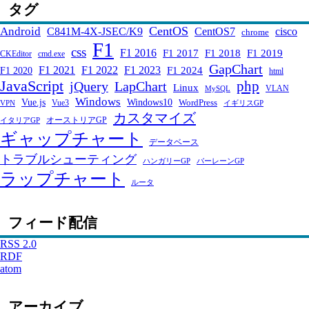
タグ
CentOS
Android
C841M-4X-JSEC/K9
CentOS7
cisco
chrome
F1
css
F1 2016
F1 2017
F1 2018
F1 2019
CKEditor
cmd.exe
GapChart
F1 2021
F1 2022
F1 2023
F1 2024
F1 2020
html
JavaScript
php
jQuery
LapChart
Linux
VLAN
MySQL
Windows
Windows10
Vue.js
WordPress
Vue3
VPN
イギリスGP
カスタマイズ
オーストリアGP
イタリアGP
ギャップチャート
データベース
トラブルシューティング
ハンガリーGP
バーレーンGP
ラップチャート
ルータ
フィード配信
RSS 2.0
RDF
atom
アーカイブ