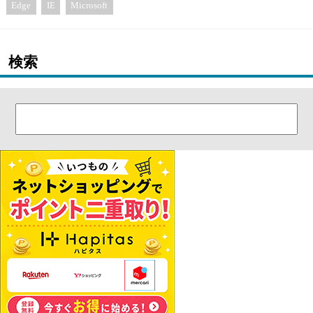
Edge
IE
Microsoft
検索